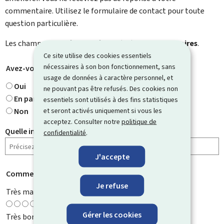
commentaire. Utilisez le formulaire de contact pour toute
question particulière.
Les champs marqués d’une étoile (
*
) sont
obligatoires
.
Ce site utilise des cookies essentiels
nécessaires à son bon fonctionnement, sans
Avez-vous trouvé ce que vous cherchiez ?
*
usage de données à caractère personnel, et
Oui
ne pouvant pas être refusés. Des cookies non
En partie
essentiels sont utilisés à des fins statistiques
et seront activés uniquement si vous les
Non
acceptez. Consulter notre
politique de
Quelle information cherchiez-vous ?
confidentialité
.
J'accepte
Comment évaluez-vous cette page ?
*
Je refuse
Très mauvaise
Gérer les cookies
Très bonne