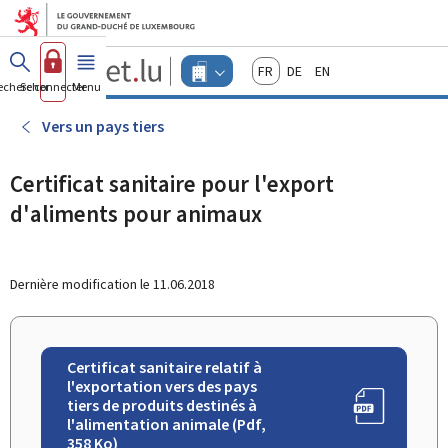
Aller au menu principal
Aller au contenu
Guichet.lu
Français
Deutsch
English
Changer
echercher
Se connecter
Menu
principal
-
d'espace
Entreprises
-
Vers un pays tiers
Menu
entreprises
actif
Certificat sanitaire pour l'export
d'aliments pour animaux
Dernière modification le
11.06.2018
Certificat sanitaire relatif à
l'exportation vers des pays
tiers de produits destinés à
l'alimentation animale (Pdf,
358 Ko)