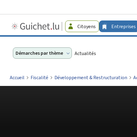
Guichet.lu
Citoyens
Entreprises
-
Entreprises
Démarches par thème
Actualités
Accueil
Fiscalité
Développement & Restructuration
A