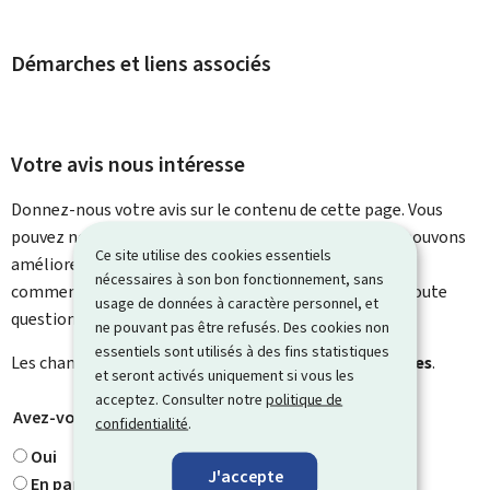
Démarches et liens associés
Votre avis nous intéresse
Donnez-nous votre avis sur le contenu de cette page. Vous
pouvez nous laisser un commentaire sur ce que nous pouvons
Ce site utilise des cookies essentiels
améliorer. Vous ne recevrez pas de réponse à votre
nécessaires à son bon fonctionnement, sans
commentaire. Utilisez le formulaire de contact pour toute
usage de données à caractère personnel, et
question particulière.
ne pouvant pas être refusés. Des cookies non
essentiels sont utilisés à des fins statistiques
Les champs marqués d’une étoile (
*
) sont
obligatoires
.
et seront activés uniquement si vous les
acceptez. Consulter notre
politique de
Avez-vous trouvé ce que vous cherchiez ?
*
confidentialité
.
Oui
J'accepte
En partie