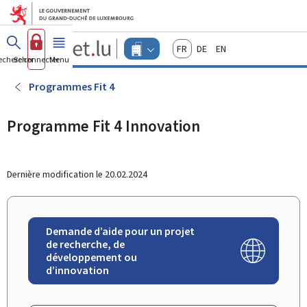
Aller au menu principal
Aller au contenu
Guichet.lu
Français
Deutsch
English
Changer
echercher
Se connecter
Menu
principal
-
d'espace
Entreprises
-
Programmes Fit 4
Menu
entreprises
actif
Programme Fit 4 Innovation
Dernière modification le
20.02.2024
Demande d’aide pour un projet
de recherche, de
développement ou
d’innovation