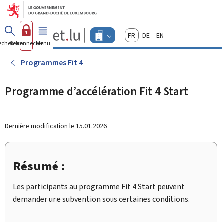
Aller au menu principal
Aller au contenu
Guichet.lu
Français
Deutsch
English
Changer
echercher
Se connecter
Menu
principal
-
d'espace
Entreprises
-
Programmes Fit 4
Menu
entreprises
actif
Programme d’accélération Fit 4 Start
Dernière modification le
15.01.2026
Résumé :
Les participants au programme
Fit 4 Start
peuvent
demander une subvention sous certaines conditions.