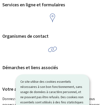
Services en ligne et formulaires
Organismes de contact
Démarches et liens associés
Ce site utilise des cookies essentiels
nécessaires à son bon fonctionnement, sans
Votre avis nous intéresse
usage de données à caractère personnel, et
ne pouvant pas être refusés. Des cookies non
Donnez-nous votre avis sur le contenu de cette page. Vous
essentiels sont utilisés à des fins statistiques
pouvez nous laisser un commentaire sur ce que nous pouvons