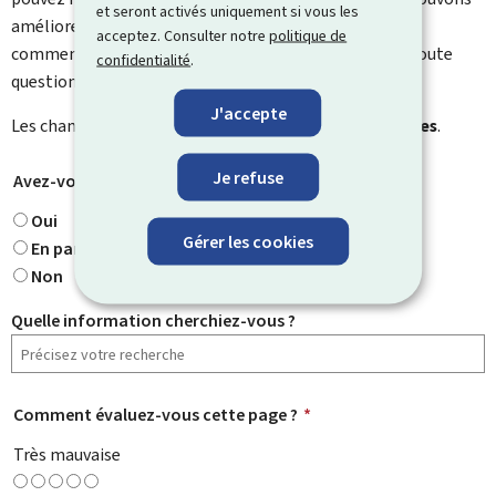
et seront activés uniquement si vous les
améliorer. Vous ne recevrez pas de réponse à votre
acceptez. Consulter notre
politique de
commentaire. Utilisez le formulaire de contact pour toute
confidentialité
.
question particulière.
J'accepte
Les champs marqués d’une étoile (
*
) sont
obligatoires
.
Je refuse
Avez-vous trouvé ce que vous cherchiez ?
*
Oui
Gérer les cookies
En partie
Non
Quelle information cherchiez-vous ?
Comment évaluez-vous cette page ?
*
Très mauvaise