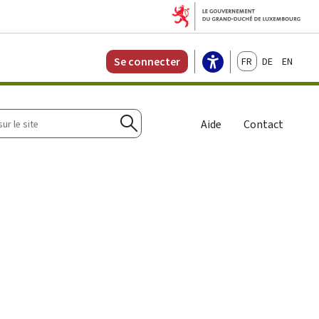
Français
Deutsch
English
Se connecter
r
Aide
Contact
Rechercher