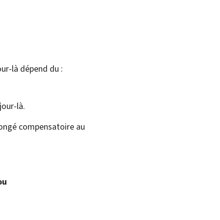
jour-là dépend du :
jour-là.
e congé compensatoire au
ou