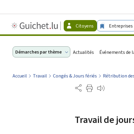
Guichet.lu
Citoyens
Entreprises
-
Citoyens
Démarches par thème
Actualités
Événements de la
Accueil
Travail
Congés & Jours fériés
Rétribution des
Partage
Travail de jour