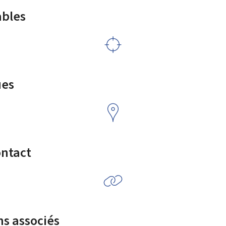
ables
ues
ontact
ns associés