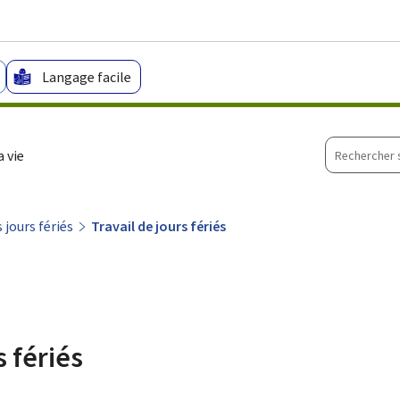
Aller au menu principal
Aller au contenu
Langage facile
Recherche
 vie
sur
le
site
 jours fériés
Travail de jours fériés
s fériés