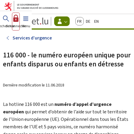
Aller au menu principal
Aller au contenu
Guichet.lu
Français
Deutsch
English
Changer
echercher
Se connecter
Menu
principal
-
d'espace
Citoyens
-
Services d’urgence
Menu
citoyens
actif
116 000 - le numéro européen unique pour
enfants disparus ou enfants en détresse
Dernière modification le
11.06.2018
La hotline 116 000 est un
numéro d’appel d’urgence
européen
qui permet d’obtenir de l’aide sur tout le territoire
de l’Union européenne (UE). Opérationnel dans tous les États
membres de l’UE et 5 pays voisins, ce numéro harmonisé