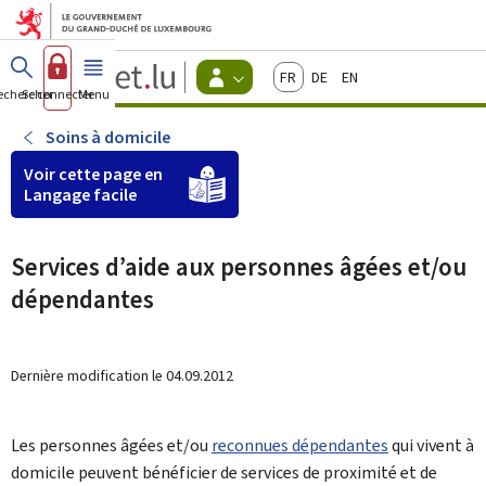
Aller au menu principal
Aller au contenu
Guichet.lu
Français
Deutsch
English
Changer
echercher
Se connecter
Menu
principal
-
d'espace
Citoyens
-
Soins à domicile
Menu
citoyens
Voir cette page en
actif
Langage facile
Services d’aide aux personnes âgées et/ou
dépendantes
Dernière modification le
04.09.2012
Les personnes âgées et/ou
reconnues dépendantes
qui vivent à
domicile peuvent bénéficier de services de proximité et de