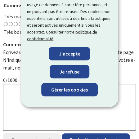
usage de données à caractère personnel, et
Comment évaluez-vous cette page ?
*
ne pouvant pas être refusés. Des cookies non
Très mauvaise
essentiels sont utilisés à des fins statistiques
et seront activés uniquement si vous les
Très bonne
acceptez. Consulter notre
politique de
confidentialité
.
Comment pouvons-nous l'améliorer ?
Écrivez un commentaire et aidez-nous à améliorer cette page.
J'accepte
N'indiquez pas d'informations personnelles telles que votre e-
mail, nom, numéro de téléphone, etc.
Je refuse
0/1000
Gérer les cookies