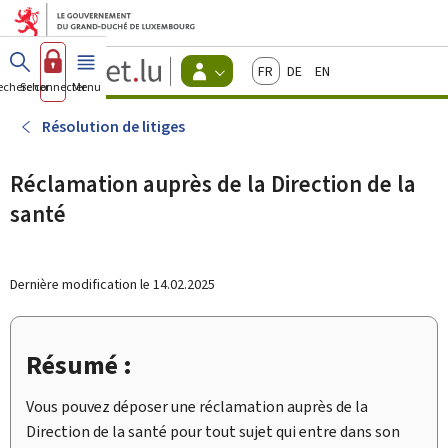
Aller au menu principal
Aller au contenu
Guichet.lu
Français
Deutsch
English
Changer
echercher
Se connecter
Menu
principal
-
d'espace
Citoyens
-
Résolution de litiges
Menu
citoyens
actif
Réclamation auprès de la Direction de la
santé
Dernière modification le
14.02.2025
Résumé :
Vous pouvez déposer une réclamation auprès de la
Direction de la santé pour tout sujet qui entre dans son