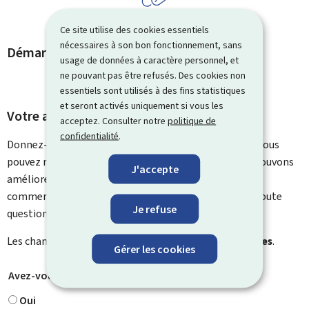
Ce site utilise des cookies essentiels
nécessaires à son bon fonctionnement, sans
Démarches et liens associés
usage de données à caractère personnel, et
ne pouvant pas être refusés. Des cookies non
essentiels sont utilisés à des fins statistiques
et seront activés uniquement si vous les
Votre avis nous intéresse
acceptez. Consulter notre
politique de
confidentialité
.
Donnez-nous votre avis sur le contenu de cette page. Vous
pouvez nous laisser un commentaire sur ce que nous pouvons
J'accepte
améliorer. Vous ne recevrez pas de réponse à votre
commentaire. Utilisez le formulaire de contact pour toute
Je refuse
question particulière.
Les champs marqués d’une étoile (
*
) sont
obligatoires
.
Gérer les cookies
Avez-vous trouvé ce que vous cherchiez ?
*
Oui