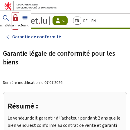
Aller au menu principal
Aller au contenu
Guichet.lu
Français
Deutsch
English
Changer
echercher
Se connecter
Menu
principal
-
d'espace
Citoyens
-
Garantie de conformité
Menu
citoyens
actif
Garantie légale de conformité pour les
biens
Dernière modification le
07.07.2026
Résumé :
Le vendeur doit garantir à l’acheteur pendant 2 ans que le
bien vendu est conforme au contrat de vente et garanti