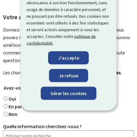
nécessaires à son bon fonctionnement, sans
usage de données à caractère personnel, et
Votre avis nous intéresse
ne pouvant pas être refusés. Des cookies non
essentiels sont utilisés à des fins statistiques
Donnez-nous votre avis sur le contenu de cette page. Vous
et seront activés uniquement si vous les
acceptez. Consulter notre
politique de
pouvez nous laisser un commentaire sur ce que nous pouvons
confidentialité
.
améliorer. Vous ne recevrez pas de réponse à votre
commentaire. Utilisez le formulaire de contact pour toute
J'accepte
question particulière.
Les champs marqués d’une étoile (
*
) sont
obligatoires
.
Je refuse
Avez-vous trouvé ce que vous cherchiez ?
*
Gérer les cookies
Oui
En partie
Non
Quelle information cherchiez-vous ?