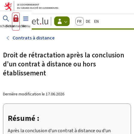
Aller au menu principal
Aller au contenu
Guichet.lu
Français
Deutsch
English
Changer
echercher
Se connecter
Menu
principal
-
d'espace
Citoyens
-
Contrats à distance
Menu
citoyens
actif
Droit de rétractation après la conclusion
d’un contrat à distance ou hors
établissement
Dernière modification le
17.06.2026
Résumé :
Après la conclusion d’un contrat à distance ou d’un