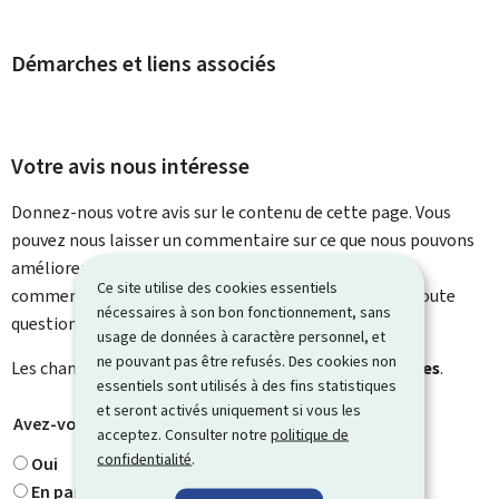
Démarches et liens associés
Votre avis nous intéresse
Donnez-nous votre avis sur le contenu de cette page. Vous
pouvez nous laisser un commentaire sur ce que nous pouvons
améliorer. Vous ne recevrez pas de réponse à votre
Ce site utilise des cookies essentiels
commentaire. Utilisez le formulaire de contact pour toute
nécessaires à son bon fonctionnement, sans
question particulière.
usage de données à caractère personnel, et
ne pouvant pas être refusés. Des cookies non
Les champs marqués d’une étoile (
*
) sont
obligatoires
.
essentiels sont utilisés à des fins statistiques
et seront activés uniquement si vous les
Avez-vous trouvé ce que vous cherchiez ?
*
acceptez. Consulter notre
politique de
confidentialité
.
Oui
En partie