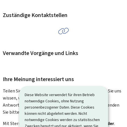
Zuständige Kontaktstellen
Verwandte Vorgänge und Links
Ihre Meinung interessiert uns
Teilen Sie uns Ihre Meinung zu dieser Seite mit. Lassen Sie uns
Diese Website verwendet für ihren Betrieb
wissen, was wir verbessern können. Sie erhalten keine
notwendige Cookies, ohne Nutzung
Antwort auf Ihr Feedback. Für spezifische Fragen verwenden
personenbezogener Daten. Diese Cookies
Sie bitte das Kontaktformular.
können nicht abgelehnt werden. Nicht
notwendige Cookies werden zu statistischen
Mit Stern gekennzeichnete Felder (
*
) sind
Pflichtfelder
.
Zwecken benutzt und nur aktiviert, wenn Sie