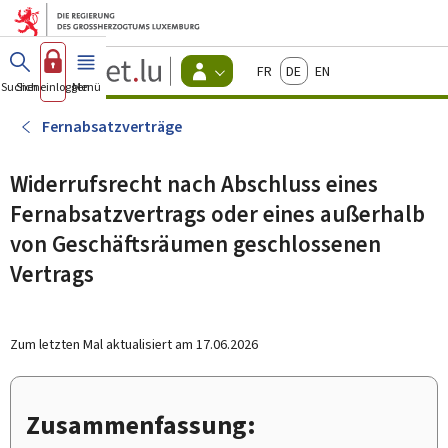
Zum Hauptmenü
Zum Inhalt
Guichet.lu
Français
Deutsch
English
Changer
Suchen
Sich einloggen
Menü
Haupt-
-
d'espace
Bürger
-
Fernabsatzverträge
Menu
bürger
actif
Widerrufsrecht nach Abschluss eines
Fernabsatzvertrags oder eines außerhalb
von Geschäftsräumen geschlossenen
Vertrags
Zum letzten Mal aktualisiert am
17.06.2026
Zusammenfassung: