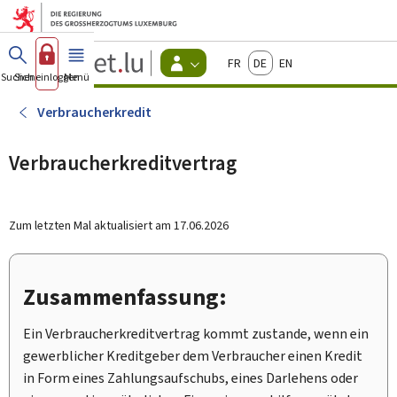
Zum Hauptmenü
Zum Inhalt
Guichet.lu
Français
Deutsch
English
Changer
Suchen
Sich einloggen
Menü
Haupt-
-
d'espace
Bürger
-
Verbraucherkredit
Menu
bürger
actif
Verbraucherkreditvertrag
Zum letzten Mal aktualisiert am
17.06.2026
Zusammenfassung:
Ein Verbraucherkreditvertrag kommt zustande, wenn ein
gewerblicher Kreditgeber dem Verbraucher einen Kredit
in Form eines Zahlungsaufschubs, eines Darlehens oder