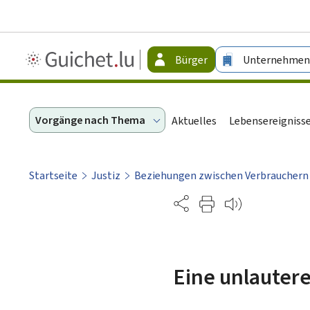
Guichet.lu
Bürger
Unternehmen
-
Bürger
Vorgänge nach Thema
Aktuelles
Lebensereigniss
Startseite
Justiz
Beziehungen zwischen Verbraucher
Partage
Eine unlauter