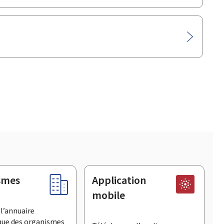
smes
Application
mobile
l’annuaire
que des organismes