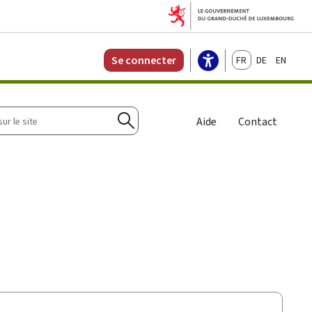
Français
Deutsch
English
Se connecter
r
Aide
Contact
Rechercher