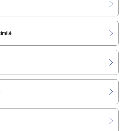
imilé
s