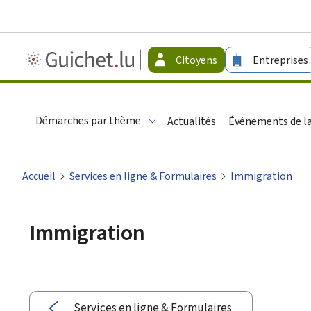
Guichet.lu
Citoyens
Entreprises
-
Citoyens
Démarches par thème
Actualités
Événements de la
Accueil
Services en ligne & Formulaires
Immigration
Immigration
Services en ligne & Formulaires