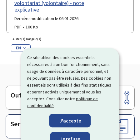
volontariat (volontaire) - note
explicative
Dernière modification le 06.01.2026
PDF
100 Ko
Autre(s) langue(s)
EN
Ce site utilise des cookies essentiels
nécessaires à son bon fonctionnement, sans
usage de données à caractère personnel, et
ne pouvant pas être refusés. Des cookies non
essentiels sont utilisés à des fins statistiques
et seront activés uniquement si vous les
Outils
Pied
acceptez. Consulter notre
politique de
de
confidentialité
.
page
J'accepte
Services en ligne & Formulaires
Je refuse