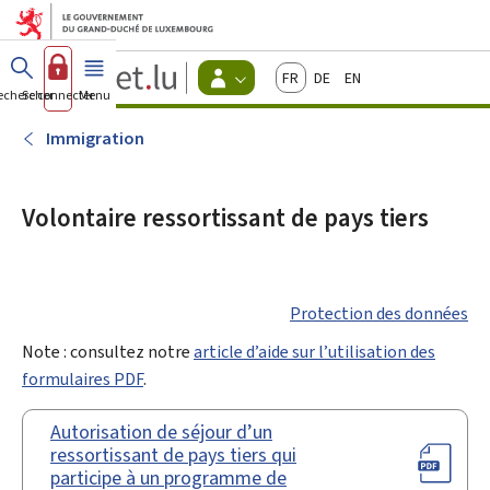
Aller au menu principal
Aller au contenu
Guichet.lu
Français
Deutsch
English
Changer
echercher
Se connecter
Menu
principal
-
d'espace
Citoyens
-
Immigration
Menu
citoyens
actif
Volontaire ressortissant de pays tiers
Protection des données
Note : consultez notre
article d’aide sur l’utilisation des
formulaires PDF
.
Autorisation de séjour d’un
ressortissant de pays tiers qui
participe à un programme de