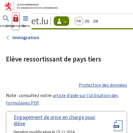
Aller au menu principal
Aller au contenu
Guichet.lu
Français
Deutsch
English
Changer
echercher
Se connecter
Menu
principal
-
d'espace
Citoyens
-
Immigration
Menu
citoyens
actif
Elève ressortissant de pays tiers
Protection des données
Note : consultez notre
article d’aide sur l’utilisation des
formulaires PDF
.
Engagement de prise en charge pour
élève
Dernière modification le 15.11.2024