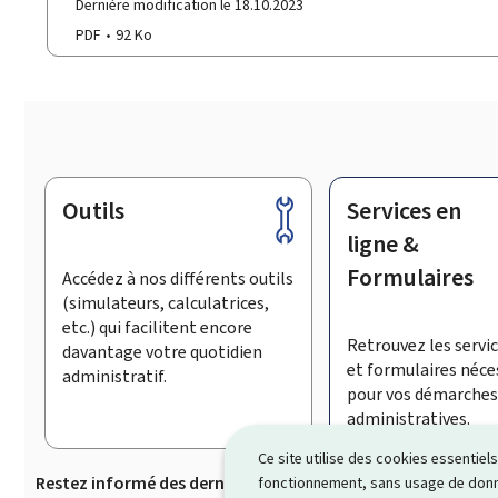
Dernière modification le 18.10.2023
PDF
92 Ko
Outils
Services en
Pied
de
ligne &
page
Formulaires
Accédez à nos différents outils
(simulateurs, calculatrices,
etc.) qui facilitent encore
Retrouvez les servic
davantage votre quotidien
et formulaires néce
administratif.
pour vos démarches
administratives.
Ce site utilise des cookies essentie
Restez informé des dernières actualités de Guichet.lu
S’
fonctionnement, sans usage de donné