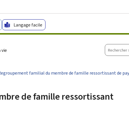
Aller au menu principal
Aller au contenu
Langage facile
Recherche
 vie
sur
le
site
Regroupement familial du membre de famille ressortissant de pay
bre de famille ressortissant