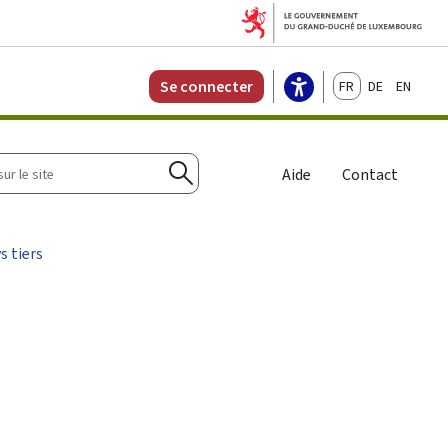
Français
Deutsch
English
Se connecter
r
Aide
Contact
Rechercher
s tiers