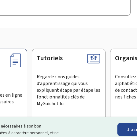
Tutoriels
Organi
Regardez nos guides
Consultez 
d’apprentissage qui vous
alphabéti
expliquent étape par étape les
de contac
es en ligne
fonctionnalités clés de
nos fiches 
ssaires
MyGuichet.lu.
ls nécessaires à son bon
J'ac
inscrire à la newsletter
es à caractère personnel, et ne