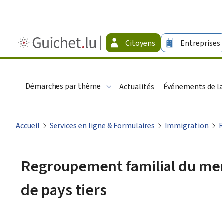
Guichet.lu
Citoyens
Entreprises
-
Citoyens
Démarches par thème
Actualités
Événements de la
Accueil
Services en ligne & Formulaires
Immigration
Regroupement familial du mem
de pays tiers