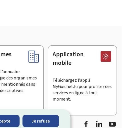
smes
Application
mobile
l’annuaire
que des organismes
Téléchargez l’appli
t mentionnés dans
MyGuichet.lu pour profiter des
descriptives.
services en ligne à tout
moment.
Facebook
LinkedIn
YouTu
cepte
Je refuse