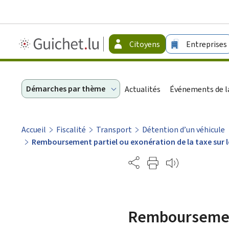
Guichet.lu
Citoyens
Entreprises
-
Citoyens
Démarches par thème
Actualités
Événements de la
Accueil
Fiscalité
Transport
Détention d’un véhicule
Remboursement partiel ou exonération de la taxe sur l
Partage
Remboursement 