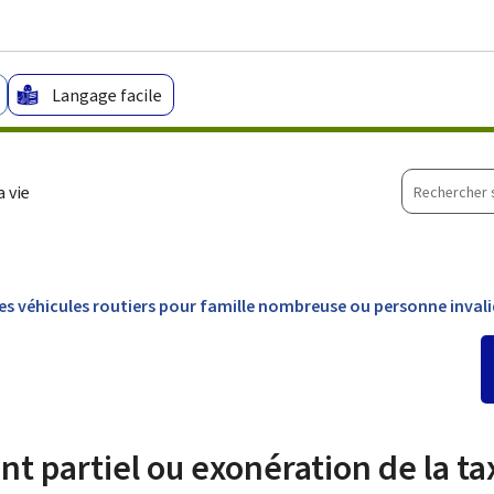
Aller au menu principal
Aller au contenu
Langage facile
Recherche
 vie
sur
le
site
es véhicules routiers pour famille nombreuse ou personne inval
partiel ou exonération de la tax