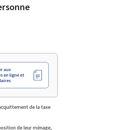
personne
r aux
s en ligne et
aires
’acquittement de la taxe
position de leur ménage,