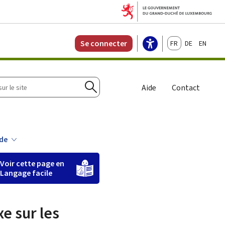
Français
Deutsch
English
Se connecter
r
Aide
Contact
Rechercher
ide
Voir cette page en
Langage facile
e sur les