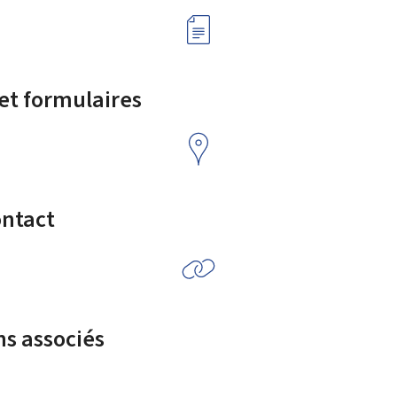
 et formulaires
ontact
ns associés