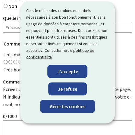
Non
Ce site utilise des cookies essentiels
nécessaires à son bon fonctionnement, sans
Quelle information cherchiez-vous ?
usage de données à caractère personnel, et
ne pouvant pas être refusés. Des cookies non
essentiels sont utilisés à des fins statistiques
Comment évaluez-vous cette page ?
et seront activés uniquement si vous les
*
acceptez. Consulter notre
politique de
Très mauvaise
confidentialité
.
Très bonne
J'accepte
Comment pouvons-nous l'améliorer ?
Je refuse
Écrivez un commentaire et aidez-nous à améliorer cette page.
N'indiquez pas d'informations personnelles telles que votre e-
mail, nom, numéro de téléphone, etc.
Gérer les cookies
0/1000