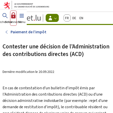
Aller au menu principal
Aller au contenu
Guichet.lu
Français
Deutsch
English
Changer
echercher
Se connecter
Menu
principal
-
d'espace
Citoyens
-
Paiement de l’impôt
Menu
citoyens
actif
Contester une décision de l’Administration
des contributions directes (ACD)
Dernière modification le
20.09.2022
En cas de contestation d’un bulletin d’impôt émis par
l’Administration des contributions directes (
ACD
) ou d’une
décision administrative individuelle (par exemple : rejet d’une
demande de restitution d’impôt), le contribuable résident ou