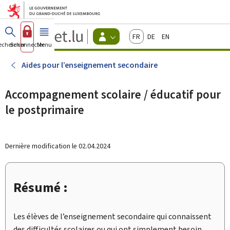
Aller au menu principal
Aller au contenu
Guichet.lu
Français
Deutsch
English
Changer
echercher
Se connecter
Menu
principal
-
d'espace
Citoyens
-
Aides pour l’enseignement secondaire
Menu
citoyens
actif
Accompagnement scolaire / éducatif pour
le postprimaire
Dernière modification le
02.04.2024
Résumé :
Les élèves de l’enseignement secondaire qui connaissent
des difficultés scolaires ou qui ont simplement besoin