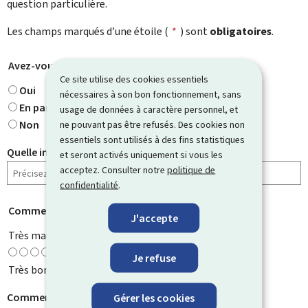
question particulière.
Les champs marqués d’une étoile (
*
) sont
obligatoires
.
Avez-vous trouvé ce que vous cherchiez ?
*
Ce site utilise des cookies essentiels
Oui
nécessaires à son bon fonctionnement, sans
En partie
usage de données à caractère personnel, et
Non
ne pouvant pas être refusés. Des cookies non
essentiels sont utilisés à des fins statistiques
Quelle information cherchiez-vous ?
et seront activés uniquement si vous les
acceptez. Consulter notre
politique de
confidentialité
.
Comment évaluez-vous cette page ?
*
J'accepte
Très mauvaise
Je refuse
Très bonne
Comment pouvons-nous l'améliorer ?
Gérer les cookies