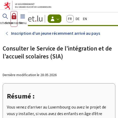
Aller au menu principal
Aller au contenu
Guichet.lu
Français
Deutsch
English
Changer
echercher
Se connecter
Menu
principal
-
d'espace
Citoyens
-
Inscription d’un jeune récemment arrivé au pays
Menu
citoyens
actif
Consulter le Service de l’intégration et de
l’accueil scolaires (SIA)
Dernière modification le
28.05.2026
Résumé :
Vous venez d’arriver au Luxembourg ou avez le projet de
vous y installer, si vous avez des enfants en âge d’être