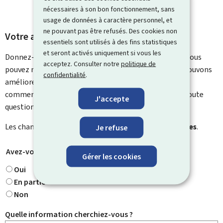
nécessaires à son bon fonctionnement, sans
usage de données à caractère personnel, et
ne pouvant pas être refusés. Des cookies non
Votre avis nous intéresse
essentiels sont utilisés à des fins statistiques
et seront activés uniquement si vous les
Donnez-nous votre avis sur le contenu de cette page. Vous
acceptez. Consulter notre
politique de
pouvez nous laisser un commentaire sur ce que nous pouvons
confidentialité
.
améliorer. Vous ne recevrez pas de réponse à votre
commentaire. Utilisez le formulaire de contact pour toute
J'accepte
question particulière.
Les champs marqués d’une étoile (
*
) sont
obligatoires
.
Je refuse
Avez-vous trouvé ce que vous cherchiez ?
*
Gérer les cookies
Oui
En partie
Non
Quelle information cherchiez-vous ?