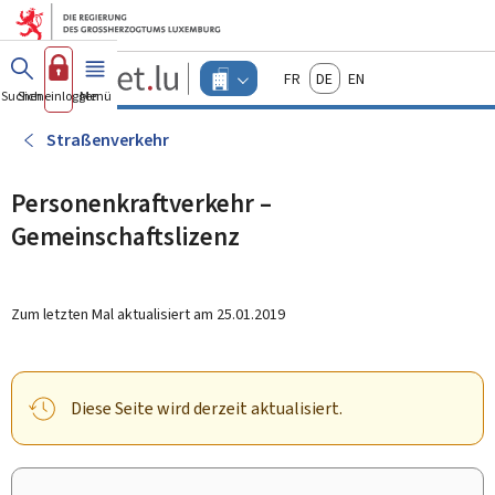
Zum Hauptmenü
Zum Inhalt
Guichet.lu
Français
Deutsch
English
Changer
Suchen
Sich einloggen
Menü
Haupt-
-
d'espace
Unternehmen
-
Straßenverkehr
Menu
unternehmen
actif
Personenkraftverkehr –
Gemeinschaftslizenz
Zum letzten Mal aktualisiert am
25.01.2019
Diese Seite wird derzeit aktualisiert.