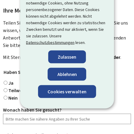
notwendige Cookies, ohne Nutzung
Ihre Meinung interessiert uns
personenbezogener Daten. Diese Cookies
können nicht abgelehnt werden. Nicht
Teilen Sie uns Ihre Meinung zu dieser Seite mit. Lassen Sie uns
notwendige Cookies werden zu statistischen
Zwecken benutzt und nur aktiviert, wenn Sie
wissen, was wir verbessern können. Sie erhalten keine
sie zulassen. Unsere
Antwort auf Ihr Feedback. Für spezifische Fragen verwenden
Datenschutzbestimmungen
lesen.
Sie bitte das Kontaktformular.
Zulassen
Mit Stern gekennzeichnete Felder (
*
) sind
Pflichtfelder
.
Haben Sie gefunden, wonach Sie gesucht haben?
*
Ablehnen
Ja
Teilweise
Cookies verwalten
Nein
Wonach haben Sie gesucht?