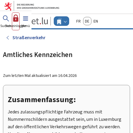
Zum Hauptmenü
Zum Inhalt
Guichet.lu
Français
Deutsch
English
Changer
Suchen
Sich einloggen
Menü
Haupt-
-
d'espace
Unternehmen
-
Straßenverkehr
Menu
unternehmen
actif
Amtliches Kennzeichen
Zum letzten Mal aktualisiert am
16.04.2026
Zusammenfassung:
Jedes zulassungspflichtige Fahrzeug muss mit
Nummernschildern ausgestattet sein, um in Luxemburg
auf den öffentlichen Verkehrswegen geführt zu werden.