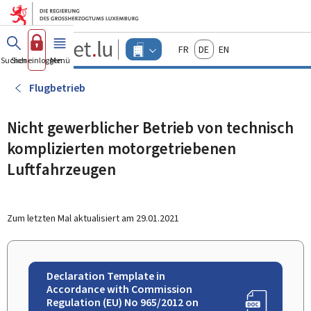
Zum Hauptmenü
Zum Inhalt
Guichet.lu
Français
Deutsch
English
Changer
Suchen
Sich einloggen
Menü
Haupt-
-
d'espace
Unternehmen
-
Flugbetrieb
Menu
unternehmen
actif
Nicht gewerblicher Betrieb von technisch
komplizierten motorgetriebenen
Luftfahrzeugen
Zum letzten Mal aktualisiert am
29.01.2021
Declaration Template in
Accordance with Commission
Regulation (EU) No 965/2012 on