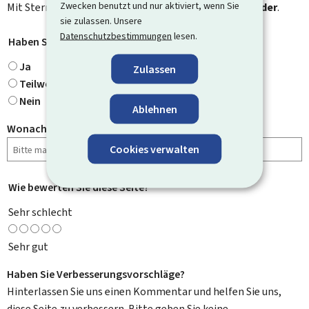
Zwecken benutzt und nur aktiviert, wenn Sie
Mit Stern gekennzeichnete Felder (
*
) sind
Pflichtfelder
.
sie zulassen. Unsere
Datenschutzbestimmungen
lesen.
Haben Sie gefunden, wonach Sie gesucht haben?
*
Ja
Zulassen
Teilweise
Nein
Ablehnen
Wonach haben Sie gesucht?
Cookies verwalten
Wie bewerten Sie diese Seite?
*
Sehr schlecht
Sehr gut
Haben Sie Verbesserungsvorschläge?
Hinterlassen Sie uns einen Kommentar und helfen Sie uns,
diese Seite zu verbessern. Bitte geben Sie keine