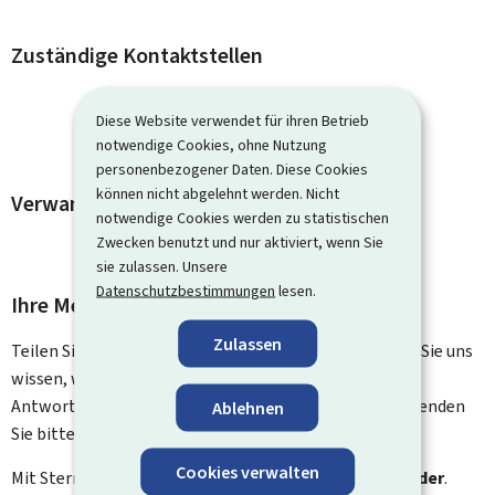
Zuständige Kontaktstellen
Diese Website verwendet für ihren Betrieb
notwendige Cookies, ohne Nutzung
personenbezogener Daten. Diese Cookies
können nicht abgelehnt werden. Nicht
Verwandte Vorgänge und Links
notwendige Cookies werden zu statistischen
Zwecken benutzt und nur aktiviert, wenn Sie
sie zulassen. Unsere
Datenschutzbestimmungen
lesen.
Ihre Meinung interessiert uns
Zulassen
Teilen Sie uns Ihre Meinung zu dieser Seite mit. Lassen Sie uns
wissen, was wir verbessern können. Sie erhalten keine
Antwort auf Ihr Feedback. Für spezifische Fragen verwenden
Ablehnen
Sie bitte das Kontaktformular.
Cookies verwalten
Mit Stern gekennzeichnete Felder (
*
) sind
Pflichtfelder
.