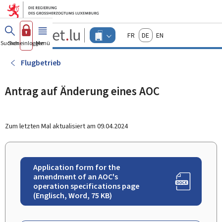
Zum Hauptmenü
Zum Inhalt
Guichet.lu
Français
Deutsch
English
Changer
Suchen
Sich einloggen
Menü
Haupt-
-
d'espace
Unternehmen
-
Flugbetrieb
Menu
unternehmen
actif
Antrag auf Änderung eines AOC
Zum letzten Mal aktualisiert am
09.04.2024
Application form for the
amendment of an AOC's
operation specifications page
(Englisch, Word, 75 KB)