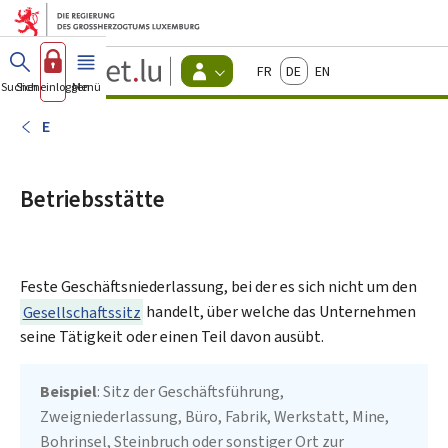
Zum Hauptmenü
Zum Inhalt
Guichet.lu
Français
Deutsch
English
Changer
Suchen
Sich einloggen
Menü
Haupt-
-
d'espace
Bürger
-
E
Menu
bürger
actif
Betriebsstätte
Feste Geschäftsniederlassung, bei der es sich nicht um den
Gesellschaftssitz
handelt, über welche das Unternehmen
seine Tätigkeit oder einen Teil davon ausübt.
Beispiel
: Sitz der Geschäftsführung,
Zweigniederlassung, Büro, Fabrik, Werkstatt, Mine,
Bohrinsel, Steinbruch oder sonstiger Ort zur