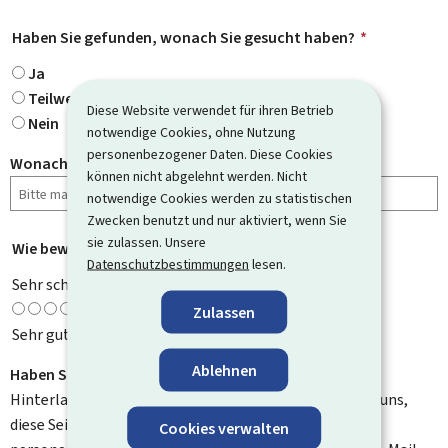
Haben Sie gefunden, wonach Sie gesucht haben?
*
Ja
Teilweise
Diese Website verwendet für ihren Betrieb
Nein
notwendige Cookies, ohne Nutzung
personenbezogener Daten. Diese Cookies
Wonach haben Sie gesucht?
können nicht abgelehnt werden. Nicht
notwendige Cookies werden zu statistischen
Zwecken benutzt und nur aktiviert, wenn Sie
sie zulassen. Unsere
Wie bewerten Sie diese Seite?
*
Datenschutzbestimmungen
lesen.
Sehr schlecht
Zulassen
Sehr gut
Ablehnen
Haben Sie Verbesserungsvorschläge?
Hinterlassen Sie uns einen Kommentar und helfen Sie uns,
diese Seite zu verbessern. Bitte geben Sie keine
Cookies verwalten