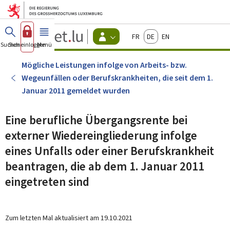
Zum Hauptmenü
Zum Inhalt
Guichet.lu
Français
Deutsch
English
Changer
Suchen
Sich einloggen
Menü
Haupt-
-
d'espace
Bürger
-
Mögliche Leistungen infolge von Arbeits- bzw.
Menu
Wegeunfällen oder Berufskrankheiten, die seit dem 1.
bürger
actif
Januar 2011 gemeldet wurden
Eine berufliche Übergangsrente bei
externer Wiedereingliederung infolge
eines Unfalls oder einer Berufskrankheit
beantragen, die ab dem 1. Januar 2011
eingetreten sind
Zum letzten Mal aktualisiert am
19.10.2021