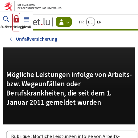
Zum Hauptmenü
Zum Inhalt
Guichet.lu
Français
Deutsch
English
Changer
Suchen
Sich einloggen
Menü
Haupt-
-
d'espace
Bürger
-
Unfallversicherung
Menu
bürger
actif
Mögliche Leistungen infolge von Arbeits-
bzw. Wegeunfällen oder
Berufskrankheiten, die seit dem 1.
Januar 2011 gemeldet wurden
Rubrique : Mögliche Leistungen infolge von Arbeits-