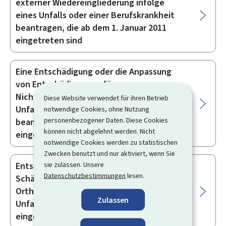
externer Wiedereingliederung infolge
eines Unfalls oder einer Berufskrankheit
beantragen, die ab dem 1. Januar 2011
eingetreten sind
Eine Entschädigung oder die Anpassung
von Entschädigungen für
Nichtvermögensschäden infolge eines
Diese Website verwendet für ihren Betrieb
Unfalls oder einer Berufskrankheit
notwendige Cookies, ohne Nutzung
personenbezogener Daten. Diese Cookies
beantragen, die ab dem 1. Januar 2011
können nicht abgelehnt werden. Nicht
eingetreten sind
notwendige Cookies werden zu statistischen
Zwecken benutzt und nur aktiviert, wenn Sie
sie zulassen. Unsere
Entschädigung für Sachschäden sowie
Datenschutzbestimmungen
lesen.
Schäden an Zahnkronen, Prothesen,
Orthesen oder Epithesen infolge eines
Zulassen
Unfalls, der ab dem 1. Januar 2011
eingetreten ist