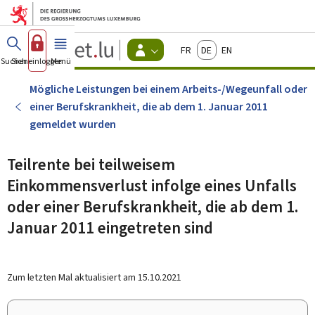
Zum Hauptmenü
Zum Inhalt
Guichet.lu
Français
Deutsch
English
Changer
Suchen
Sich einloggen
Menü
Haupt-
-
d'espace
Bürger
-
Mögliche Leistungen bei einem Arbeits-/Wegeunfall oder
Menu
einer Berufskrankheit, die ab dem 1. Januar 2011
bürger
actif
gemeldet wurden
Teilrente bei teilweisem
Einkommensverlust infolge eines Unfalls
oder einer Berufskrankheit, die ab dem 1.
Januar 2011 eingetreten sind
Zum letzten Mal aktualisiert am
15.10.2021