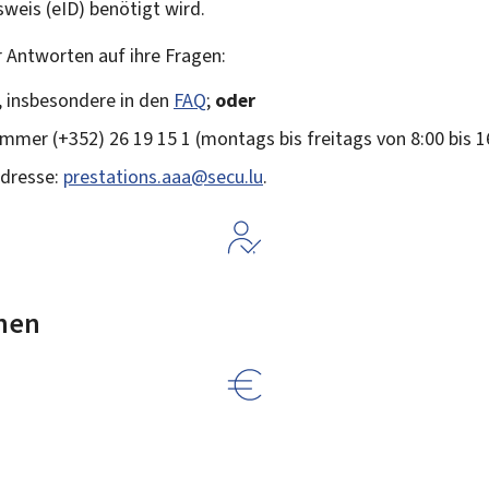
sweis (
eID
) benötigt wird.
r Antworten auf ihre Fragen:
, insbesondere in den
FAQ
;
oder
mmer (+352) 26 19 15 1 (montags bis freitags von 8:00 bis 1
Adresse:
prestations.aaa@secu.lu
.
nen