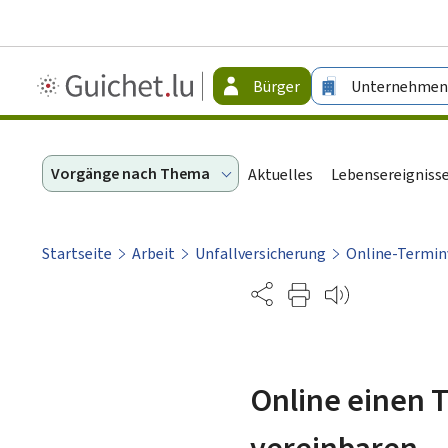
Guichet.lu
Bürger
Unternehmen
-
Bürger
Vorgänge nach Thema
Aktuelles
Lebensereigniss
Startseite
Arbeit
Unfallversicherung
Online-Termin
Partage
Online einen T
vereinbaren