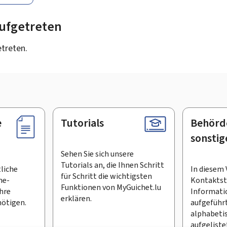
 aufgetreten
etreten.
e
Tutorials
Behörd
sonstig
Sehen Sie sich unsere
Tutorials an, die Ihnen Schritt
tliche
In diesem 
für Schritt die wichtigsten
ne-
Kontaktste
Funktionen von MyGuichet.lu
Ihre
Informati
erklären.
ötigen.
aufgeführt
alphabeti
aufgeliste