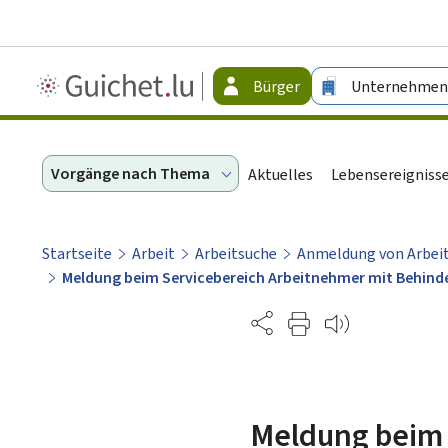
Guichet.lu
Bürger
Unternehmen
-
Bürger
Vorgänge nach Thema
Aktuelles
Lebensereigniss
Startseite
Arbeit
Arbeitsuche
Anmeldung von Arbei
Meldung beim Servicebereich Arbeitnehmer mit Behinde
Partage
Meldung beim 