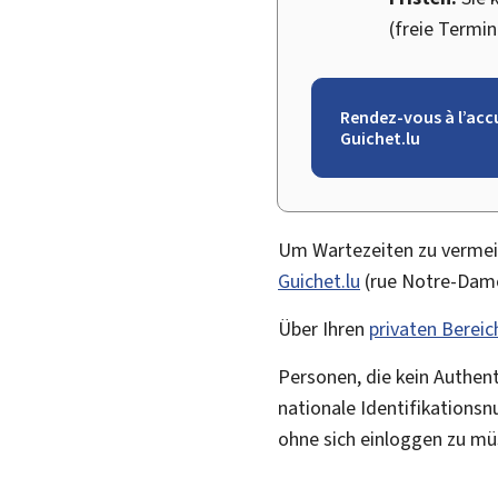
(freie Termi
Rendez-vous à l’acc
Guichet.lu
Um Wartezeiten zu vermeid
Guichet.lu
(
rue Notre-Dam
Über Ihren
privaten Bereic
Personen, die kein Authent
nationale Identifikations
ohne sich einloggen zu mü