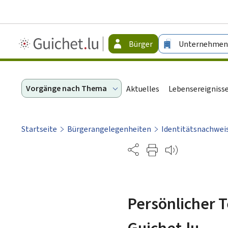
Guichet.lu
Bürger
Unternehmen
-
Bürger
Vorgänge nach Thema
Aktuelles
Lebensereigniss
Startseite
Bürgerangelegenheiten
Identitätsnachwei
Partage
Persönlicher T
Guichet.lu