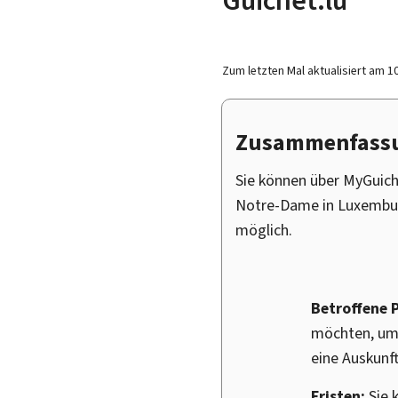
Zum letzten Mal aktualisiert am
1
Zusammenfass
Sie können über
My
Guich
Notre-Dame in Luxemburg
möglich.
Betroffene 
möchten, um 
eine Auskunft
Fristen:
Sie 