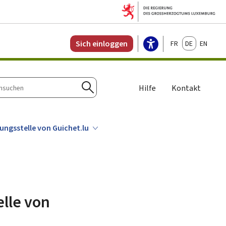
Français
Deutsch
English
Sich einloggen
Hilfe
Kontakt
n
Suchen
ungsstelle von Guichet.lu
elle von