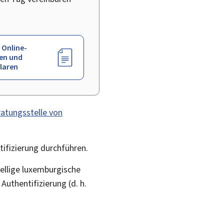
 Online-
en und
laren
atungsstelle von
ifizierung durchführen.
tellige luxemburgische
Authentifizierung (d. h.