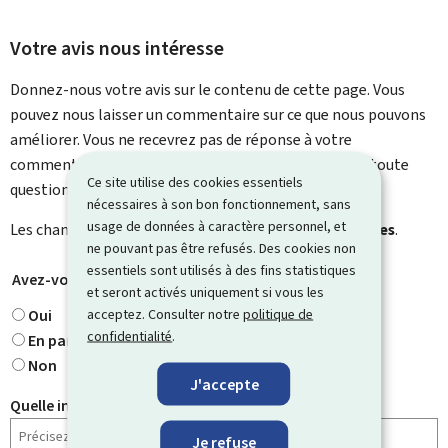
Votre avis nous intéresse
Donnez-nous votre avis sur le contenu de cette page. Vous
pouvez nous laisser un commentaire sur ce que nous pouvons
améliorer. Vous ne recevrez pas de réponse à votre
commentaire. Utilisez le formulaire de contact pour toute
Ce site utilise des cookies essentiels
question particulière.
nécessaires à son bon fonctionnement, sans
usage de données à caractère personnel, et
Les champs marqués d’une étoile (
*
) sont
obligatoires
.
ne pouvant pas être refusés. Des cookies non
essentiels sont utilisés à des fins statistiques
Avez-vous trouvé ce que vous cherchiez ?
*
et seront activés uniquement si vous les
acceptez. Consulter notre
politique de
Oui
confidentialité
.
En partie
Non
J'accepte
Quelle information cherchiez-vous ?
Je refuse