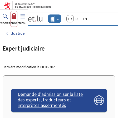
Aller au menu principal
Aller au contenu
Guichet.lu
Français
Deutsch
English
Changer
echercher
Se connecter
Menu
principal
-
d'espace
Entreprises
-
Justice
Menu
entreprises
actif
Expert judiciaire
Dernière modification le
08.06.2023
Demande d'admission sur la liste
des experts, traducteurs et
interprètes assermentés