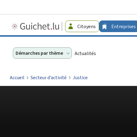
Guichet.lu
Citoyens
Entreprises
-
Entreprises
Démarches par thème
Actualités
Accueil
Secteur d’activité
Justice