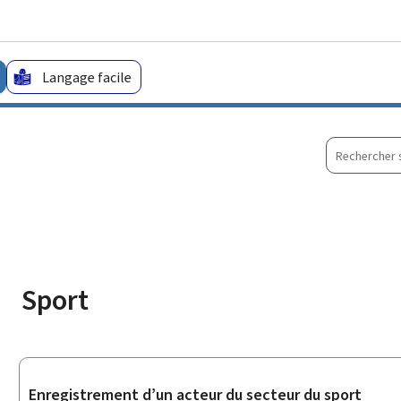
Aller au menu principal
Aller au contenu
Langage facile
Recherche
sur
le
site
Sport
Sous-
Enregistrement d’un acteur du secteur du sport