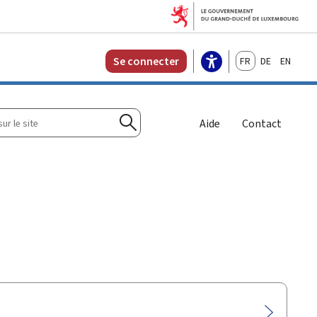
Français
Deutsch
English
Se connecter
r
Aide
Contact
Rechercher