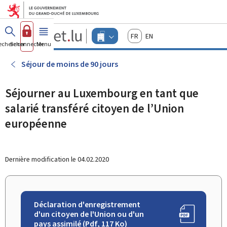
Aller au menu principal
Aller au contenu
Guichet.lu
Français
English
Changer
echercher
Se connecter
Menu
principal
-
d'espace
Entreprises
-
Séjour de moins de 90 jours
Menu
entreprises
actif
Séjourner au Luxembourg en tant que
salarié transféré citoyen de l’Union
européenne
Dernière modification le
04.02.2020
Déclaration d'enregistrement
d'un citoyen de l'Union ou d'un
pays assimilé (Pdf, 117 Ko)