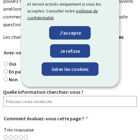
pouvez nous laisser un commentaire sur ce que nous pouvons
et seront activés uniquement si vous les
améliorer. Vous ne recevrez pas de réponse à votre
acceptez. Consulter notre
politique de
commentaire. Utilisez le formulaire de contact pour toute
confidentialité
.
question particulière.
J'accepte
Les champs marqués d’une étoile (
*
) sont
obligatoires
.
Je refuse
Avez-vous trouvé ce que vous cherchiez ?
*
Oui
Gérer les cookies
En partie
Non
Quelle information cherchiez-vous ?
Comment évaluez-vous cette page ?
*
Très mauvaise