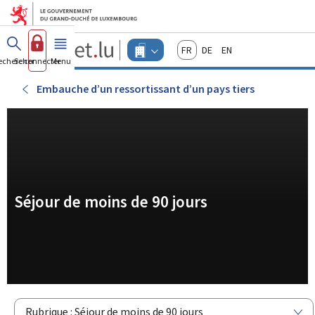
Aller au menu principal
Aller au contenu
Guichet.lu
Français
Deutsch
English
Changer
echercher
Se connecter
Menu
principal
-
d'espace
Entreprises
-
Embauche d’un ressortissant d’un pays tiers
Menu
entreprises
actif
Séjour de moins de 90 jours
Rubrique : Séjour de moins de 90 jours