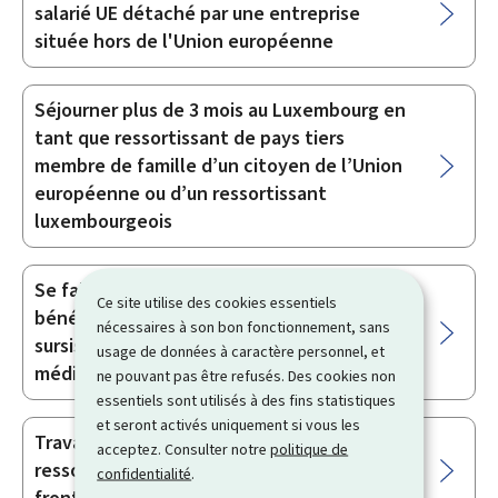
salarié UE détaché par une entreprise
située hors de l'Union européenne
Séjourner plus de 3 mois au Luxembourg en
tant que ressortissant de pays tiers
membre de famille d’un citoyen de l’Union
européenne ou d’un ressortissant
luxembourgeois
Se faire embaucher en tant que
Ce site utilise des cookies essentiels
bénéficiaire d’un report à l’éloignement /
nécessaires à son bon fonctionnement, sans
sursis à l’éloignement pour raisons
usage de données à caractère personnel, et
médicales
ne pouvant pas être refusés. Des cookies non
essentiels sont utilisés à des fins statistiques
et seront activés uniquement si vous les
Travailler au Luxembourg en tant que
acceptez. Consulter notre
politique de
ressortissant de pays tiers travailleur
confidentialité
.