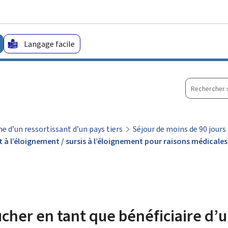
Aller au menu principal
Aller au contenu
Langage facile
Recherche
sur
le
site
 d’un ressortissant d’un pays tiers
Séjour de moins de 90 jours
t à l’éloignement / sursis à l’éloignement pour raisons médicale
cher en tant que bénéficiaire d’u