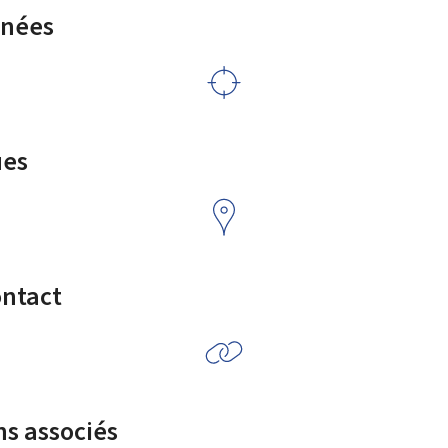
rnées
ues
ontact
ns associés