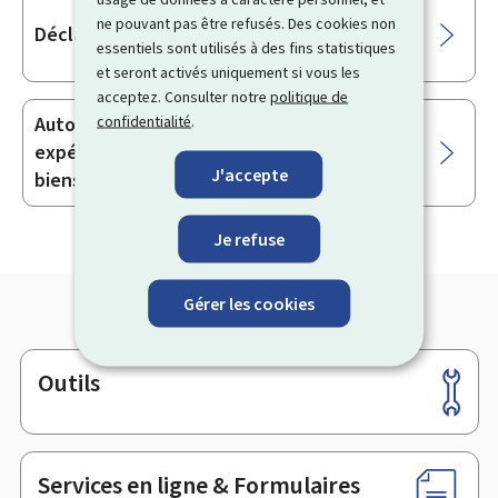
ne pouvant pas être refusés. Des cookies non
Déclarations Intrastat
essentiels sont utilisés à des fins statistiques
et seront activés uniquement si vous les
acceptez. Consulter notre
politique de
confidentialité
.
Autorisation destinataire certifié et
expéditeur certifié - commerce avec des
J'accepte
biens soumis à accises en régime acquitté
Je refuse
Gérer les cookies
Outils
Pied
de
page
Services en ligne & Formulaires