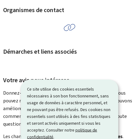
Organismes de contact
Démarches et liens associés
Votre avis nous intéresse
Ce site utilise des cookies essentiels
Donnez-nous votre avis sur le contenu de cette page. Vous
nécessaires à son bon fonctionnement, sans
pouvez nous laisser un commentaire sur ce que nous pouvons
usage de données à caractère personnel, et
améliorer. Vous ne recevrez pas de réponse à votre
ne pouvant pas être refusés. Des cookies non
commentaire. Utilisez le formulaire de contact pour toute
essentiels sont utilisés à des fins statistiques
et seront activés uniquement si vous les
question particulière.
acceptez. Consulter notre
politique de
Les champs marqués d’une étoile (
*
) sont
obligatoires
.
confidentialité
.