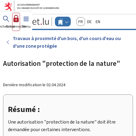
Aller au menu principal
Aller au contenu
Guichet.lu
Français
Deutsch
English
Changer
echercher
Se connecter
Menu
principal
-
d'espace
Entreprises
-
Travaux à proximité d'un bois, d'un cours d'eau ou
Menu
d'une zone protégée
entreprises
actif
Autorisation "protection de la nature"
Dernière modification le
02.04.2024
Résumé :
Une autorisation "protection de la nature" doit être
demandée pour certaines interventions.