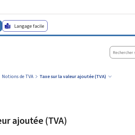
Aller au menu principal
Aller au contenu
Langage facile
Recherche
sur
le
site
Notions de TVA
Taxe sur la valeur ajoutée (TVA)
eur ajoutée (TVA)