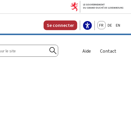
Français
Deutsch
English
Se connecter
r
Aide
Contact
Rechercher