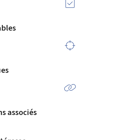
ables
ues
ns associés