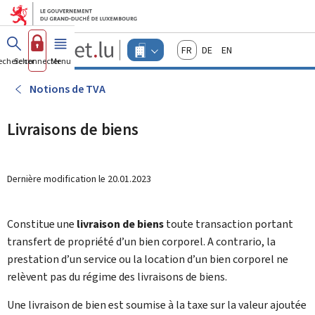
Aller au menu principal
Aller au contenu
Guichet.lu
Français
Deutsch
English
Changer
echercher
Se connecter
Menu
principal
-
d'espace
Entreprises
-
Notions de TVA
Menu
entreprises
actif
Livraisons de biens
Dernière modification le
20.01.2023
Constitue une
livraison de biens
toute transaction portant
transfert de propriété d’un bien corporel. A contrario, la
prestation d’un service ou la location d’un bien corporel ne
relèvent pas du régime des livraisons de biens.
Une livraison de bien est soumise à la taxe sur la valeur ajoutée