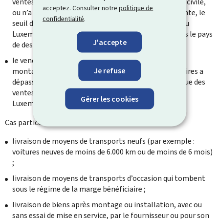
ventes à distance ne dépasse pas au cours de l’année civile,
acceptez. Consulter notre
politique de
ou n’a pas dépassé au cours de l’année civile précédente, le
confidentialité
.
seuil de 10.000 euros hors taxe => la taxation a lieu au
Luxembourg, sauf en cas d’option pour taxation dans le pays
J'accepte
de destination ;
le vendeur est établi dans un autre État membre, le
Je refuse
montant de ses ventes annuelles intracommunautaires a
dépassé le seuil de 10.000 euros hors taxe et il effectue des
ventes vers le Luxembourg => la taxation a lieu au
Gérer les cookies
Luxembourg.
Cas particuliers :
livraison de moyens de transports neufs (par exemple :
voitures neuves de moins de 6.000 km ou de moins de 6 mois)
;
livraison de moyens de transports d’occasion qui tombent
sous le régime de la marge bénéficiaire ;
livraison de biens après montage ou installation, avec ou
sans essai de mise en service, par le fournisseur ou pour son