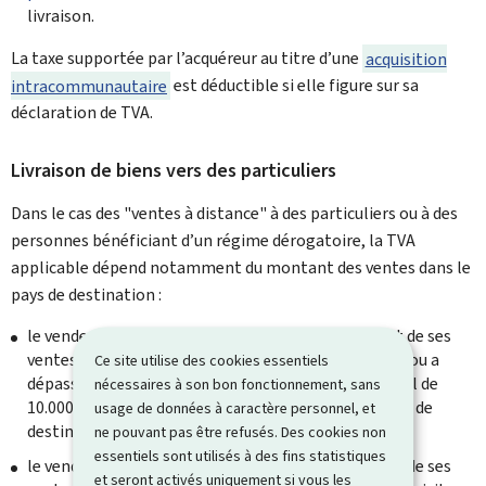
livraison.
La taxe supportée par l’acquéreur au titre d’une
acquisition
intracommunautaire
est déductible si elle figure sur sa
déclaration de TVA.
Livraison de biens vers des particuliers
Dans le cas des "ventes à distance" à des particuliers ou à des
personnes bénéficiant d’un régime dérogatoire, la TVA
applicable dépend notamment du montant des ventes dans le
pays de destination :
le vendeur est établi au Luxembourg et le montant de ses
ventes à distance dépasse au cours de l’année civile, ou a
Ce site utilise des cookies essentiels
dépassé au cours de l’année civile précédente, le seuil de
nécessaires à son bon fonctionnement, sans
10.000 euros hors taxe => la TVA est due dans le pays de
usage de données à caractère personnel, et
destination ;
ne pouvant pas être refusés. Des cookies non
essentiels sont utilisés à des fins statistiques
le vendeur est établi au Luxembourg et le montant de ses
et seront activés uniquement si vous les