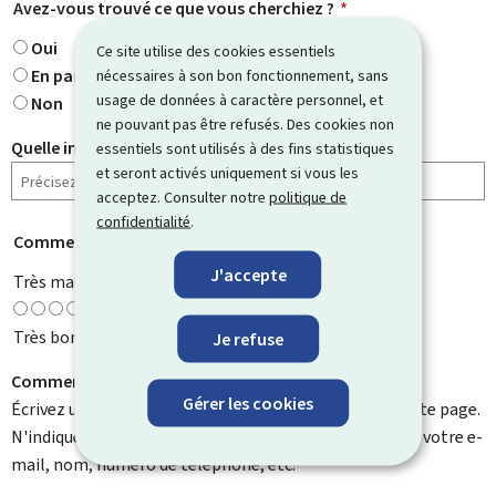
Avez-vous trouvé ce que vous cherchiez ?
*
Oui
Ce site utilise des cookies essentiels
En partie
nécessaires à son bon fonctionnement, sans
usage de données à caractère personnel, et
Non
ne pouvant pas être refusés. Des cookies non
Quelle information cherchiez-vous ?
essentiels sont utilisés à des fins statistiques
et seront activés uniquement si vous les
acceptez. Consulter notre
politique de
confidentialité
.
Comment évaluez-vous cette page ?
*
J'accepte
Très mauvaise
Très bonne
Je refuse
Comment pouvons-nous l'améliorer ?
Gérer les cookies
Écrivez un commentaire et aidez-nous à améliorer cette page.
N'indiquez pas d'informations personnelles telles que votre e-
mail, nom, numéro de téléphone, etc.