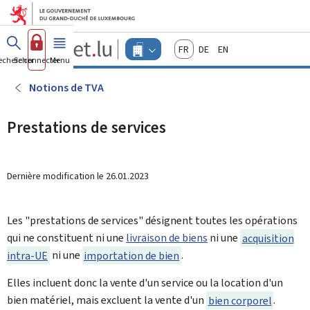
Aller au menu principal
Aller au contenu
Guichet.lu
Français
Deutsch
English
Changer
echercher
Se connecter
Menu
principal
-
d'espace
Entreprises
-
Notions de TVA
Menu
entreprises
actif
Prestations de services
Dernière modification le
26.01.2023
Les "prestations de services" désignent toutes les opérations
qui ne constituent ni une
livraison de biens
ni une
acquisition
intra-UE
ni une
importation de bien
.
Elles incluent donc la vente d'un service ou la location d'un
bien matériel, mais excluent la vente d'un
bien corporel
.