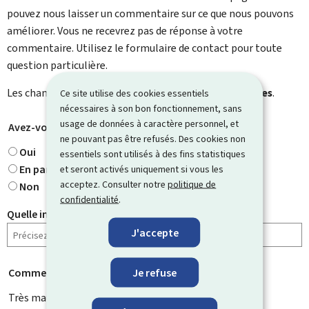
pouvez nous laisser un commentaire sur ce que nous pouvons
améliorer. Vous ne recevrez pas de réponse à votre
commentaire. Utilisez le formulaire de contact pour toute
question particulière.
Les champs marqués d’une étoile (
*
) sont
obligatoires
.
Ce site utilise des cookies essentiels
nécessaires à son bon fonctionnement, sans
usage de données à caractère personnel, et
Avez-vous trouvé ce que vous cherchiez ?
*
ne pouvant pas être refusés. Des cookies non
Oui
essentiels sont utilisés à des fins statistiques
En partie
et seront activés uniquement si vous les
acceptez. Consulter notre
politique de
Non
confidentialité
.
Quelle information cherchiez-vous ?
J'accepte
Je refuse
Comment évaluez-vous cette page ?
*
Très mauvaise