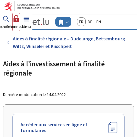
Aller au menu principal
Aller au contenu
Guichet.lu
Français
Deutsch
English
Changer
echercher
Se connecter
Menu
principal
-
d'espace
Entreprises
-
Aides à finalité régionale – Dudelange, Bettembourg,
Menu
Wiltz, Winseler et Kiischpelt
entreprises
actif
Aides à l’investissement à finalité
régionale
Dernière modification le
14.04.2022
Accéder aux services en ligne et
formulaires