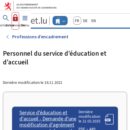
Aller au menu principal
Aller au contenu
Guichet.lu
Français
Deutsch
English
Changer
echercher
Se connecter
Menu
principal
-
d'espace
Entreprises
-
Professions d’encadrement
Menu
entreprises
actif
Personnel du service d’éducation et
d’accueil
Dernière modification le
16.11.2021
Service d'éducation et
Dernière
modification
d'accueil - Demande d'une
le 21.02.2025
modification d'agrément
PDF
449