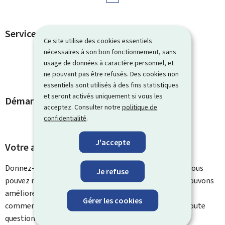
Services en ligne et formulaires
Ce site utilise des cookies essentiels
nécessaires à son bon fonctionnement, sans
usage de données à caractère personnel, et
ne pouvant pas être refusés. Des cookies non
essentiels sont utilisés à des fins statistiques
et seront activés uniquement si vous les
Démarches et liens associés
acceptez. Consulter notre
politique de
confidentialité
.
J'accepte
Votre avis nous intéresse
Donnez-nous votre avis sur le contenu de cette page. Vous
Je refuse
pouvez nous laisser un commentaire sur ce que nous pouvons
améliorer. Vous ne recevrez pas de réponse à votre
Gérer les cookies
commentaire. Utilisez le formulaire de contact pour toute
question particulière.