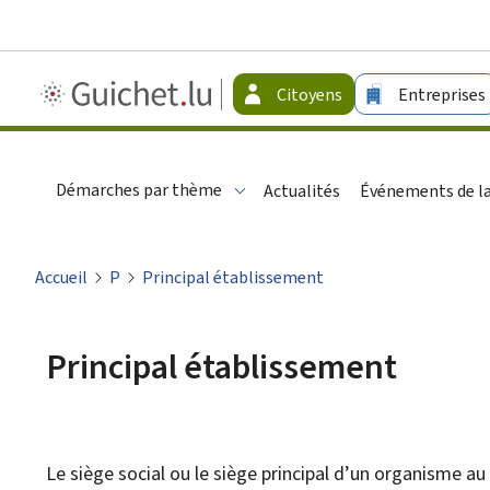
Guichet.lu
Citoyens
Entreprises
-
Citoyens
Démarches par thème
Actualités
Événements de la
Accueil
P
Principal établissement
Principal établissement
Le siège social ou le siège principal d’un organisme au 