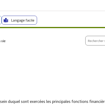
Aller au menu principal
Aller au contenu
Langage facile
Recherche
 vie
sur
le
site
sein duquel sont exercées les principales fonctions financière