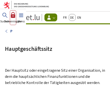
Zum Hauptmenü
Zum Inhalt
Guichet.lu
Français
Deutsch
English
Changer
Suchen
Sich einloggen
Menü
Haupt-
-
d'espace
Bürger
-
P
Menu
bürger
actif
Hauptgeschäftssitz
Der Hauptsitz oder eingetragene Sitz einer Organisation, in
dem die hauptsächlichen Finanzfunktionen und die
betriebliche Kontrolle der Tätigkeiten ausgeübt werden.