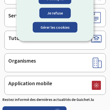
de
page
Je refuse
Services en ligne & Formulaires
Gérer les cookies
Tutoriels
Organismes
Application mobile
Restez informé des dernières actualités de Guichet.lu