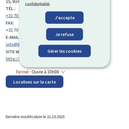
ADRESSE
15, Bordewijklaan
NL-2591
La Haye
Pays-Bas
confidentialité
.
:
TÉL.:
+31 70 349 11 11
J'accepte
FAX:
+31 70 347 57 08
Je refuse
E-MAIL:
info@boip.int
Gérer les cookies
SITE WEB :
http://www.boip.int/
Fermé
⋅ Ouvre à 10h00
Localisez sur la carte
Dernière modification le
21.10.2025