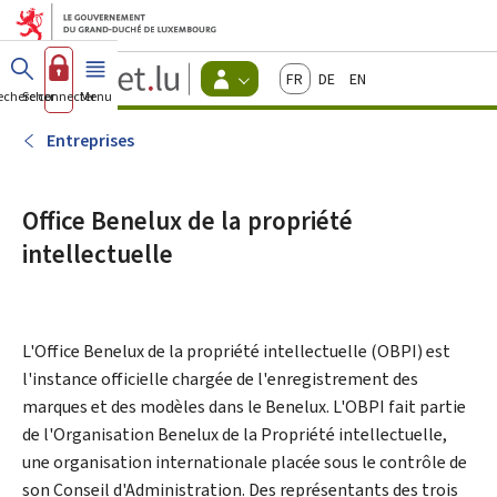
Aller au menu principal
Aller au contenu
Guichet.lu
Français
Deutsch
English
Changer
echercher
Se connecter
Menu
principal
-
d'espace
Citoyens
-
Entreprises
Menu
citoyens
actif
Office Benelux de la propriété
intellectuelle
L'
Office Benelux de la propriété intellectuelle
(OBPI) est
l'instance officielle chargée de l'enregistrement des
marques et des modèles dans le Benelux. L'OBPI fait partie
de l'Organisation Benelux de la Propriété intellectuelle,
une organisation internationale placée sous le contrôle de
son Conseil d'Administration. Des représentants des trois