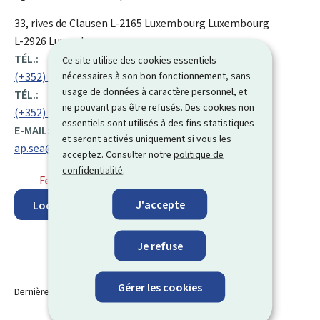
ADRESSE
33, rives de Clausen
L-2165
Luxembourg
Luxembourg
:
L-2926 Luxembourg
TÉL.:
Ce site utilise des cookies essentiels
nécessaires à son bon fonctionnement, sans
(+352) 247 76 597
usage de données à caractère personnel, et
TÉL.:
ne pouvant pas être refusés. Des cookies non
(+352) 247 86 507
essentiels sont utilisés à des fins statistiques
E-MAIL:
et seront activés uniquement si vous les
ap.sea@men.lu
acceptez. Consulter notre
politique de
confidentialité
.
Fermé
⋅ Ouvre à 14h00
J'accepte
Localisez sur la carte
Je refuse
Gérer les cookies
Dernière modification le
26.09.2023