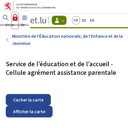
Aller au menu principal
Aller au contenu
Guichet.lu
Français
Deutsch
English
Changer
echercher
Se connecter
Menu
principal
-
d'espace
Citoyens
-
Ministère de l’Éducation nationale, de l’Enfance et de la
Menu
Jeunesse
citoyens
actif
Service de l’éducation et de l’accueil -
Cellule agrément assistance parentale
Cacher la carte
Afficher la carte